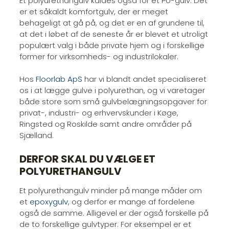
Et polyurethangulv kaldes også for et PU-gulv. Det
er et såkaldt komfortgulv, der er meget
behageligt at gå på, og det er en af grundene til,
at det i løbet af de seneste år er blevet et utroligt
populært valg i både private hjem og i forskellige
former for virksomheds- og industrilokaler.​
Hos
Floorlab ApS
har vi blandt andet specialiseret
os i at lægge gulve i polyurethan, og vi varetager
både store som små gulvbelægningsopgaver for
privat-, industri- og erhvervskunder i Køge,
Ringsted og Roskilde samt andre områder på
Sjælland.​
DERFOR SKAL DU VÆLGE ET
POLYURETHANGULV
Et polyurethangulv minder på mange måder om
et
epoxygulv
, og derfor er mange af fordelene
også de samme. Alligevel er der også forskelle på
de to forskellige gulvtyper. For eksempel er et