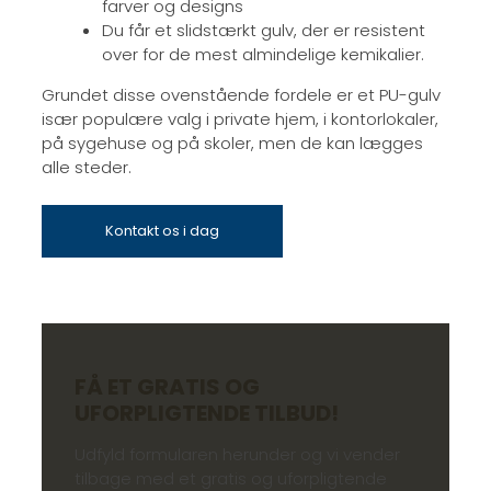
farver og designs
Du får et slidstærkt gulv, der er resistent
over for de mest almindelige kemikalier.​
Grundet disse ovenstående fordele er et PU-gulv
især populære valg i private hjem, i kontorlokaler,
på sygehuse og på skoler, men de kan lægges
alle steder.
Kontakt os i dag
FÅ ET GRATIS OG
UFORPLIGTENDE TILBUD!
Udfyld formularen herunder og vi vender
tilbage med et gratis og uforpligtende