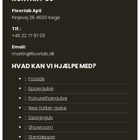
Floorlab ApS
Pinjevej 26 4600 Køge
Tlf.:
+45 22 77 97 03
Email:
martin@floorlab.dk
HVAD KAN VI HJÆLPE MED?
Forside
Epoxygulve
Polyurethangulve
New Yorker-gulve
Designgulv
Showroom
Stentæpper