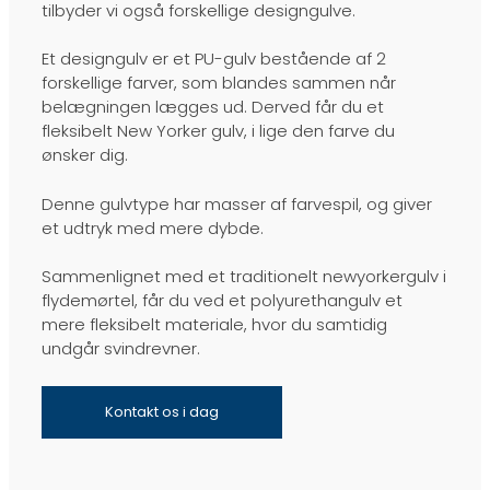
tilbyder vi også forskellige designgulve.
Et designgulv er et PU-gulv bestående af 2
forskellige farver, som blandes sammen når
belægningen lægges ud. Derved får du et
fleksibelt New Yorker gulv, i lige den farve du
ønsker dig.
Denne gulvtype har masser af farvespil, og giver
et udtryk med mere dybde.​
Sammenlignet med et traditionelt newyorkergulv i
flydemørtel, får du ved et polyurethangulv et
mere fleksibelt materiale, hvor du samtidig
undgår svindrevner.
Kontakt os i dag