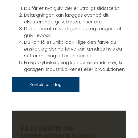
Du får et nyt gulv, der er utroligt slidstærkt
Belægningen kan lægges ovenpå dit
eksisterende gulv, beton, fliser etc.
Det er nemt at vedligeholde og rengøre et
gulv i epoxy
Du kan få et unikt look, i lige den farve du
ønsker, og denne farve kan ændres hvis du
skifter mening efter en periode
En epoxybelægning kan gøres skridsikker, fx i
garagen, industrikøkkenet eller produktionen
Kontakt os i dag
FÅ ET GRATIS OG
UFORPLIGTENDE TILBUD!