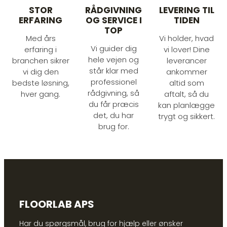
STOR
RÅDGIVNING
LEVERING TIL
ERFARING
OG SERVICE I
TIDEN
TOP
Med års
Vi holder, hvad
Vi guider dig
erfaring i
vi lover! Dine
hele vejen og
branchen sikrer
leverancer
står klar med
vi dig den
ankommer
professionel
bedste løsning,
altid som
rådgivning, så
hver gang.
aftalt, så du
du får præcis
kan planlægge
det, du har
trygt og sikkert.
brug for.
FLOORLAB APS
Har du spørgsmål, brug for hjælp eller ønsker