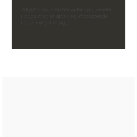
Udfyld formularen herunder og vi vender
tilbage med et gratis og uforpligtende
tilbud hurtigst muligt.