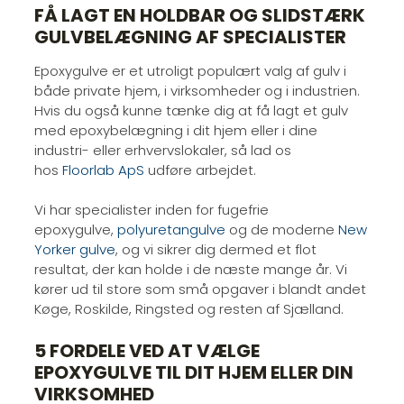
FÅ LAGT EN HOLDBAR OG SLIDSTÆRK
GULVBELÆGNING AF SPECIALISTER
Epoxygulve er et utroligt populært valg af gulv i
både private hjem, i virksomheder og i industrien.
Hvis du også kunne tænke dig at få lagt et gulv
med epoxybelægning i dit hjem eller i dine
industri- eller erhvervslokaler, så lad os
hos
Floorlab ApS
udføre arbejdet.
Vi har specialister inden for fugefrie
epoxygulve,
polyuretangulve
og de moderne
New
Yorker gulve
, og vi sikrer dig dermed et flot
resultat, der kan holde i de næste mange år. Vi
kører ud til store som små opgaver i blandt andet
Køge, Roskilde, Ringsted og resten af Sjælland.
5 FORDELE VED AT VÆLGE
EPOXYGULVE TIL DIT HJEM ELLER DIN
VIRKSOMHED