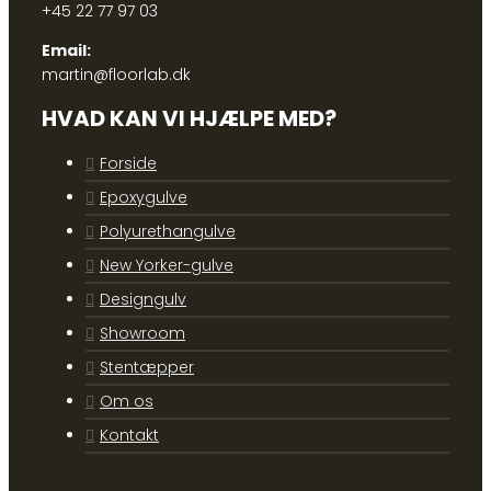
+45 22 77 97 03
Email:
martin@floorlab.dk
HVAD KAN VI HJÆLPE MED?
Forside
Epoxygulve
Polyurethangulve
New Yorker-gulve
Designgulv
Showroom
Stentæpper
Om os
Kontakt