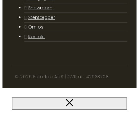
Showroom
Stentæpper
Om os
Kontakt
© 2026 Floorlab ApS | CVR nr.: 42933708