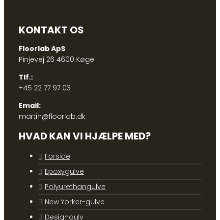
KONTAKT OS
Floorlab ApS
Pinjevej 26 4600 Køge
Tlf.:
+45 22 77 97 03
Email:
martin@floorlab.dk
HVAD KAN VI HJÆLPE MED?
Forside
Epoxygulve
Polyurethangulve
New Yorker-gulve
Designgulv