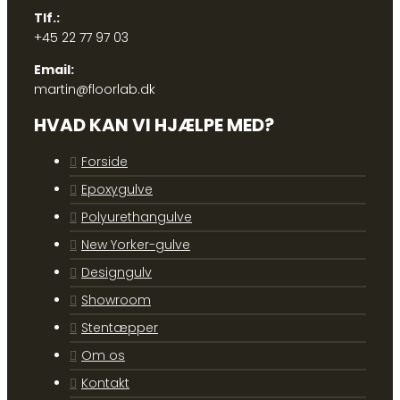
Tlf.:
+45 22 77 97 03
Email:
martin@floorlab.dk
HVAD KAN VI HJÆLPE MED?
Forside
Epoxygulve
Polyurethangulve
New Yorker-gulve
Designgulv
Showroom
Stentæpper
Om os
Kontakt