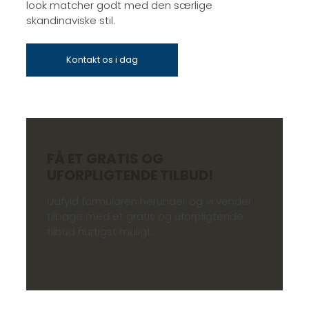
look matcher godt med den særlige
skandinaviske stil.
Kontakt os i dag
FÅ ET GRATIS OG
UFORPLIGTENDE TILBUD!
Udfyld formularen herunder og vi vender
tilbage med et gratis og uforpligtende
tilbud hurtigst muligt.