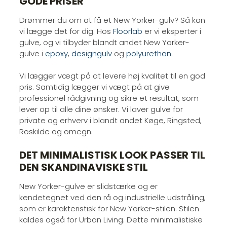
GODE PRISER
​Drømmer du om at få et New Yorker-gulv? Så kan
vi lægge det for dig. Hos
Floorlab
er vi eksperter i
gulve, og vi tilbyder blandt andet New Yorker-
gulve i
epoxy
,
designgulv
og
polyurethan
.​
Vi lægger vægt på at levere høj kvalitet til en god
pris. Samtidig lægger vi vægt på at give
professionel rådgivning og sikre et resultat, som
lever op til alle dine ønsker. Vi laver gulve for
private og erhverv i blandt andet Køge, Ringsted,
Roskilde og omegn.​
DET MINIMALISTISK LOOK PASSER TIL
DEN SKANDINAVISKE STIL
​New Yorker-gulve er slidstærke og er
kendetegnet ved den rå og industrielle udstråling,
som er karakteristisk for New Yorker-stilen. Stilen
kaldes også for Urban Living. Dette minimalistiske